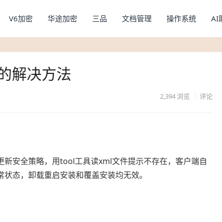
V6加密
华途加密
三品
文档管理
操作系统
A
新的解决方法
2,394
浏览
评论
新安全策略，用tool工具读xml文件提示不存在，客户端自
常状态，卸载重启安装和覆盖安装均无效。