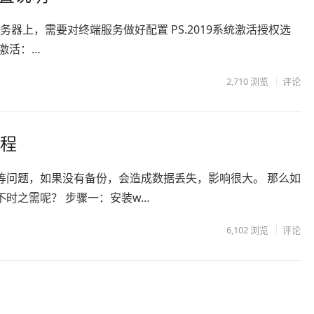
er服务器上，需要对终端服务做好配置 PS.2019系统激活授权选
激活：…
2,710
浏览
评论
教程
等问题，如果没有备份，会造成数据丢失，影响很大。 那么如
时之需呢？ 步骤一：安装w…
6,102
浏览
评论
上