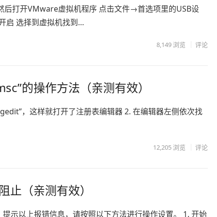
打开VMware虚拟机程序 点击文件→首选项里的USB设
开启 选择到虚拟机找到…
8,149
浏览
评论
t.msc”的操作方法（亲测有效）
egedit”，这样就打开了注册表编辑器 2. 在编辑器左侧依次找
12,205
浏览
评论
D被阻止（亲测有效）
时，提示以上报错信息，请按照以下方法进行操作设置。 1. 开始