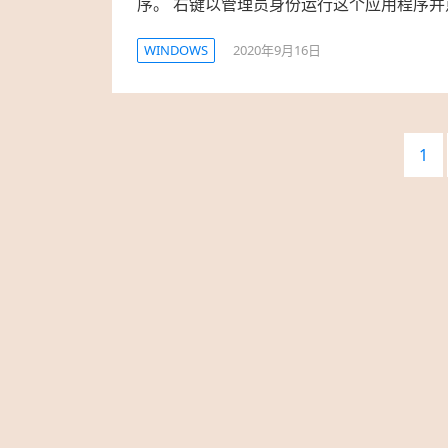
序。 右键以管理员身份运行这个应用程序并
WINDOWS
2020年9月16日
文
1
章
导
航