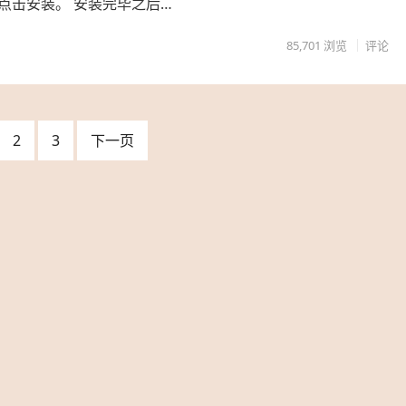
点击安装。 安装完毕之后…
85,701
浏览
评论
2
3
下一页