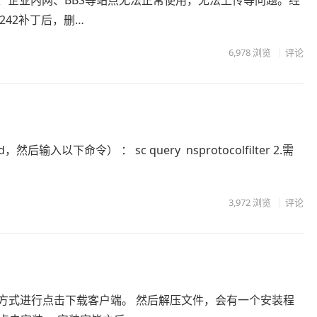
、企业内网、BBS等站点无法正常使用，无法上传等问题。经
8242补丁后，删…
6,978
浏览
评论
以下命令） ： sc query nsprotocolfilter 2.需
3,972
浏览
评论
的方式进行点击下载客户端。 然后解压文件，会有一个安装程